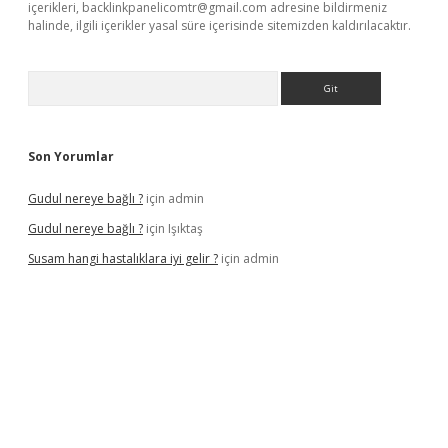
içerikleri,
backlinkpanelicomtr@gmail.com
adresine bildirmeniz
halinde, ilgili içerikler yasal süre içerisinde sitemizden kaldırılacaktır.
Arama
Son Yorumlar
Gudul nereye bağlı ?
için
admin
Gudul nereye bağlı ?
için
Işıktaş
Susam hangi hastalıklara iyi gelir ?
için
admin
iriş