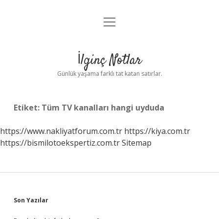
menüyü
Anasayfa
aç
Gizlilik Politikası
İlginç Notlar
Yasal Uyarı
Günlük yaşama farklı tat katan satırlar.
Hakkımızda
Etiket:
Tüm TV kanalları hangi uyduda
https://www.nakliyatforum.com.tr
https://kiya.com.tr
https://bismilotoekspertiz.com.tr
Sitemap
Sidebar
Son Yazılar