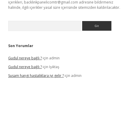
içerikleri,
backlinkpanelicomtr@gmail.com
adresine bildirmeniz
halinde, ilgili içerikler yasal süre içerisinde sitemizden kaldırılacaktır.
Arama
Son Yorumlar
Gudul nereye bağlı ?
için
admin
Gudul nereye bağlı ?
için
Işıktaş
Susam hangi hastalıklara iyi gelir ?
için
admin
giriş