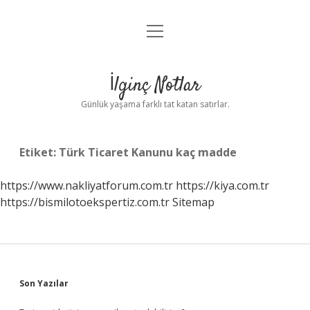
menüyü
Anasayfa
aç
Gizlilik Politikası
İlginç Notlar
Yasal Uyarı
Günlük yaşama farklı tat katan satırlar.
Hakkımızda
Etiket:
Türk Ticaret Kanunu kaç madde
https://www.nakliyatforum.com.tr
https://kiya.com.tr
https://bismilotoekspertiz.com.tr
Sitemap
Sidebar
Son Yazılar