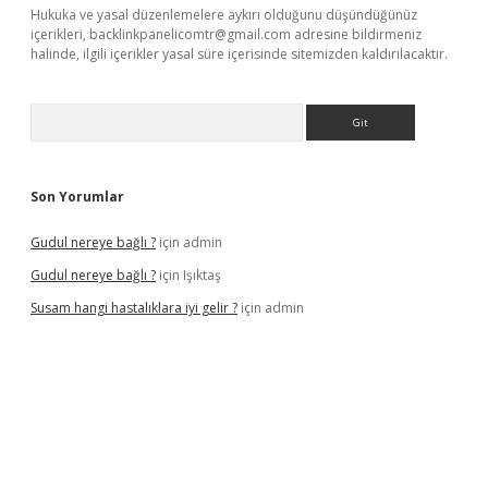
Hukuka ve yasal düzenlemelere aykırı olduğunu düşündüğünüz
içerikleri,
backlinkpanelicomtr@gmail.com
adresine bildirmeniz
halinde, ilgili içerikler yasal süre içerisinde sitemizden kaldırılacaktır.
Arama
Son Yorumlar
Gudul nereye bağlı ?
için
admin
Gudul nereye bağlı ?
için
Işıktaş
Susam hangi hastalıklara iyi gelir ?
için
admin
iriş