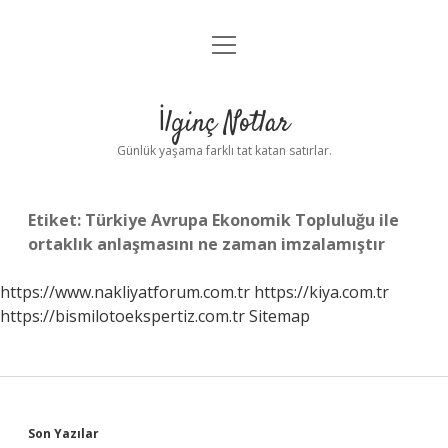
menüyü
Anasayfa
aç
Gizlilik Politikası
İlginç Notlar
Yasal Uyarı
Günlük yaşama farklı tat katan satırlar.
Hakkımızda
Etiket:
Türkiye Avrupa Ekonomik Topluluğu ile
ortaklık anlaşmasını ne zaman imzalamıştır
https://www.nakliyatforum.com.tr
https://kiya.com.tr
https://bismilotoekspertiz.com.tr
Sitemap
Sidebar
Son Yazılar