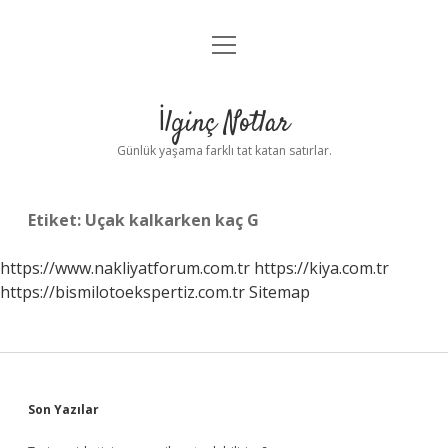
menüyü
Anasayfa
aç
Gizlilik Politikası
İlginç Notlar
Yasal Uyarı
Günlük yaşama farklı tat katan satırlar.
Hakkımızda
Etiket:
Uçak kalkarken kaç G
https://www.nakliyatforum.com.tr
https://kiya.com.tr
https://bismilotoekspertiz.com.tr
Sitemap
Sidebar
Son Yazılar