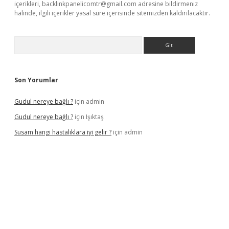
içerikleri,
backlinkpanelicomtr@gmail.com
adresine bildirmeniz
halinde, ilgili içerikler yasal süre içerisinde sitemizden kaldırılacaktır.
Arama
Son Yorumlar
Gudul nereye bağlı ?
için
admin
Gudul nereye bağlı ?
için
Işıktaş
Susam hangi hastalıklara iyi gelir ?
için
admin
iriş