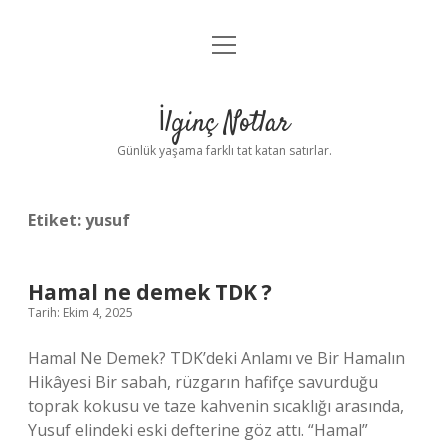
menüyü
Anasayfa
aç
Gizlilik Politikası
İlginç Notlar
Yasal Uyarı
Günlük yaşama farklı tat katan satırlar.
Hakkımızda
Etiket:
yusuf
Hamal ne demek TDK ?
Tarih: Ekim 4, 2025
Hamal Ne Demek? TDK’deki Anlamı ve Bir Hamalın
Hikâyesi Bir sabah, rüzgarın hafifçe savurduğu
toprak kokusu ve taze kahvenin sıcaklığı arasında,
Yusuf elindeki eski defterine göz attı. “Hamal”