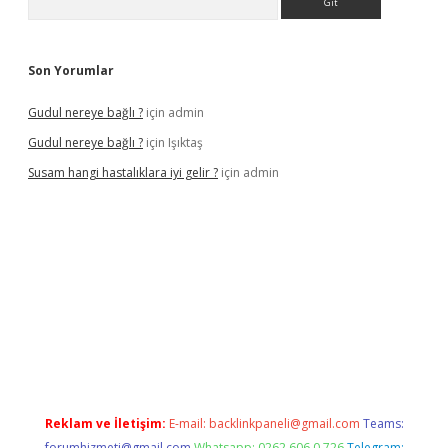
Son Yorumlar
Gudul nereye bağlı ?
için
admin
Gudul nereye bağlı ?
için
Işıktaş
Susam hangi hastalıklara iyi gelir ?
için
admin
riş
Reklam ve İletişim:
E-mail:
backlinkpaneli@gmail.com
Teams:
forumhizmeti@gmail.com
Whatsapp: 0262 606 0 726
Telegram: