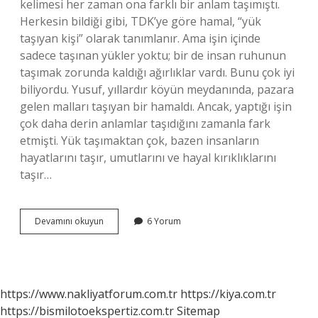
kelimesi her zaman ona farklı bir anlam taşımıştı.
Herkesin bildiği gibi, TDK’ye göre hamal, “yük
taşıyan kişi” olarak tanımlanır. Ama işin içinde
sadece taşınan yükler yoktu; bir de insan ruhunun
taşımak zorunda kaldığı ağırlıklar vardı. Bunu çok iyi
biliyordu. Yusuf, yıllardır köyün meydanında, pazara
gelen malları taşıyan bir hamaldı. Ancak, yaptığı işin
çok daha derin anlamlar taşıdığını zamanla fark
etmişti. Yük taşımaktan çok, bazen insanların
hayatlarını taşır, umutlarını ve hayal kırıklıklarını
taşır…
Hamal
Devamını okuyun
6 Yorum
ne
demek
TDK
?
https://www.nakliyatforum.com.tr
https://kiya.com.tr
https://bismilotoekspertiz.com.tr
Sitemap