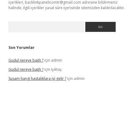
içerikleri,
backlinkpanelicomtr@gmail.com
adresine bildirmeniz
halinde, ilgili içerikler yasal süre içerisinde sitemizden kaldırılacaktır.
Arama
Son Yorumlar
Gudul nereye bağlı ?
için
admin
Gudul nereye bağlı ?
için
Işıktaş
Susam hangi hastalıklara iyi gelir ?
için
admin
iltonbet giriş