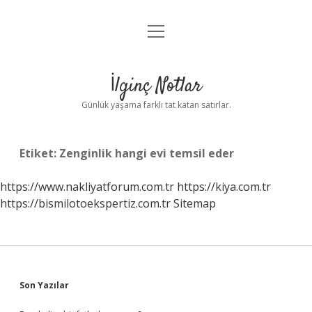
menüyü
Anasayfa
aç
Gizlilik Politikası
İlginç Notlar
Yasal Uyarı
Günlük yaşama farklı tat katan satırlar.
Hakkımızda
Etiket:
Zenginlik hangi evi temsil eder
https://www.nakliyatforum.com.tr
https://kiya.com.tr
https://bismilotoekspertiz.com.tr
Sitemap
Sidebar
Son Yazılar