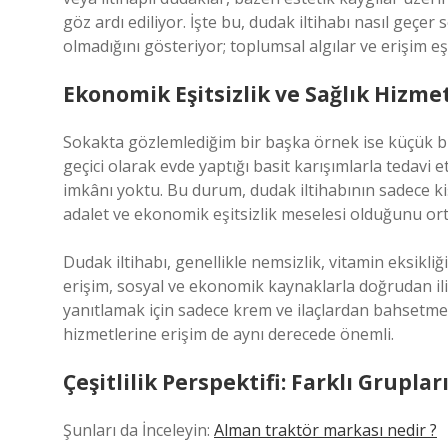
göz ardı ediliyor. İşte bu, dudak iltihabı nasıl geçe
olmadığını gösteriyor; toplumsal algılar ve erişim eş
Ekonomik Eşitsizlik ve Sağlık Hizme
Sokakta gözlemlediğim bir başka örnek ise küçük bir
geçici olarak evde yaptığı basit karışımlarla tedav
imkânı yoktu. Bu durum, dudak iltihabının sadece ki
adalet ve ekonomik eşitsizlik meselesi olduğunu or
Dudak iltihabı, genellikle nemsizlik, vitamin eksikl
erişim, sosyal ve ekonomik kaynaklarla doğrudan ili
yanıtlamak için sadece krem ve ilaçlardan bahsetmek
hizmetlerine erişim de aynı derecede önemli.
Çeşitlilik Perspektifi: Farklı Grupla
Şunları da İnceleyin:
Alman traktör markası nedir ?