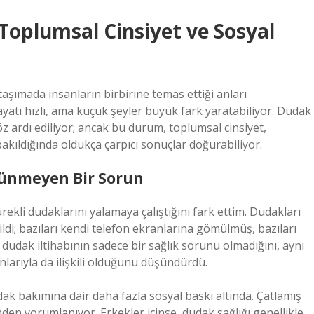
 Toplumsal Cinsiyet ve Sosyal
aşımada insanların birbirine temas ettiği anları
atı hızlı, ama küçük şeyler büyük fark yaratabiliyor. Dudak
öz ardı ediliyor; ancak bu durum, toplumsal cinsiyet,
kıldığında oldukça çarpıcı sonuçlar doğurabiliyor.
rünmeyen Bir Sorun
kli dudaklarını yalamaya çalıştığını fark ettim. Dudakları
ğildi; bazıları kendi telefon ekranlarına gömülmüş, bazıları
dudak iltihabının sadece bir sağlık sorunu olmadığını, aynı
arıyla da ilişkili olduğunu düşündürdü.
ak bakımına dair daha fazla sosyal baskı altında. Çatlamış
nden yorumlanıyor. Erkekler içinse, dudak sağlığı genellikle