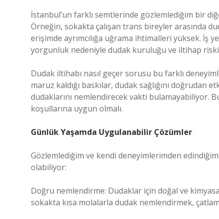
İstanbul’un farklı semtlerinde gözlemlediğim bir diğer
Örneğin, sokakta çalışan trans bireyler arasında dud
erişimde ayrımcılığa uğrama ihtimalleri yüksek. İş y
yorgunluk nedeniyle dudak kuruluğu ve iltihap riskin
Dudak iltihabı nasıl geçer sorusu bu farklı deneyiml
maruz kaldığı baskılar, dudak sağlığını doğrudan etk
dudaklarını nemlendirecek vakti bulamayabiliyor. Bu
koşullarına uygun olmalı.
Günlük Yaşamda Uygulanabilir Çözümler
Gözlemlediğim ve kendi deneyimlerimden edindiğim baz
olabiliyor:
Doğru nemlendirme: Dudaklar için doğal ve kimyasal 
sokakta kısa molalarla dudak nemlendirmek, çatlama