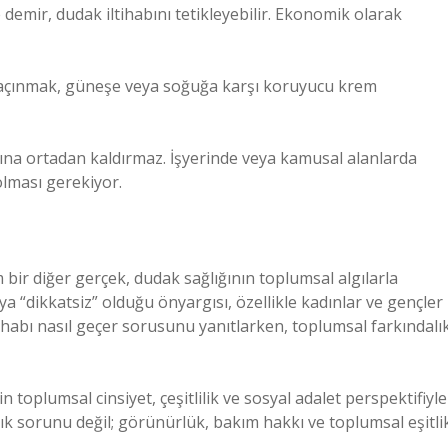
e demir, dudak iltihabını tetikleyebilir. Ekonomik olarak
kaçınmak, güneşe veya soğuğa karşı koruyucu krem
şına ortadan kaldırmaz. İşyerinde veya kamusal alanlarda
 olması gerekiyor.
bir diğer gerçek, dudak sağlığının toplumsal algılarla
eya “dikkatsiz” olduğu önyargısı, özellikle kadınlar ve gençler
ltihabı nasıl geçer sorusunu yanıtlarken, toplumsal farkındalı
n toplumsal cinsiyet, çeşitlilik ve sosyal adalet perspektifiyle
ık sorunu değil; görünürlük, bakım hakkı ve toplumsal eşitli