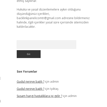
etmiş sayılırlar.
Hukuka ve yasal düzenlemelere aykırı olduğunu
düşündüğünüz içerikleri,
backlinkpanelicomtr@gmail.com
adresine bildirmeniz
halinde, ilgili içerikler yasal süre içerisinde sitemizden
kaldırılacaktır.
Arama
Son Yorumlar
k
Gudul nereye bağlı ?
için
admin
Gudul nereye bağlı ?
için
Işıktaş
Susam hangi hastalıklara iyi gelir ?
için
admin
k