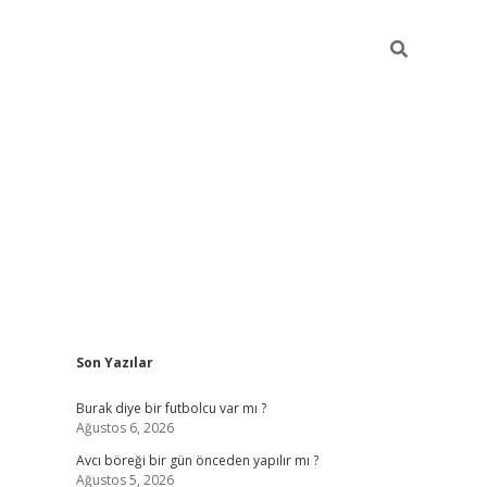
Sidebar
Son Yazılar
hiltonbet 
Burak diye bir futbolcu var mı ?
Ağustos 6, 2026
Avcı böreği bir gün önceden yapılır mı ?
Ağustos 5, 2026