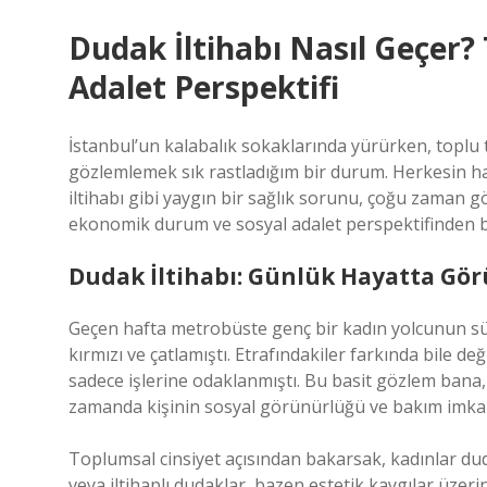
Dudak İltihabı Nasıl Geçer?
Adalet Perspektifi
İstanbul’un kalabalık sokaklarında yürürken, toplu t
gözlemlemek sık rastladığım bir durum. Herkesin hay
iltihabı gibi yaygın bir sağlık sorunu, çoğu zaman g
ekonomik durum ve sosyal adalet perspektifinden ba
Dudak İltihabı: Günlük Hayatta Gö
Geçen hafta metrobüste genç bir kadın yolcunun süre
kırmızı ve çatlamıştı. Etrafındakiler farkında bile de
sadece işlerine odaklanmıştı. Bu basit gözlem bana, 
zamanda kişinin sosyal görünürlüğü ve bakım imkanl
Toplumsal cinsiyet açısından bakarsak, kadınlar dud
veya iltihaplı dudaklar, bazen estetik kaygılar üzeri