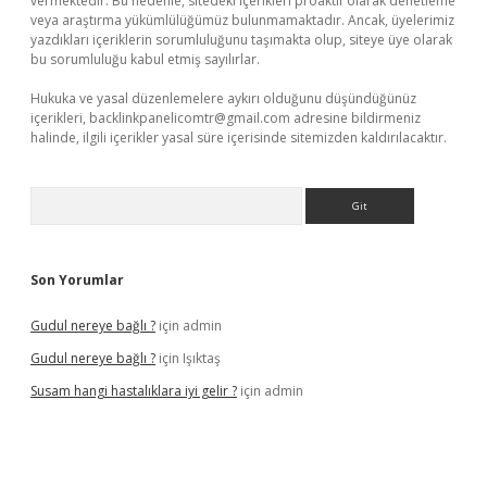
vermektedir. Bu nedenle, sitedeki içerikleri proaktif olarak denetleme
veya araştırma yükümlülüğümüz bulunmamaktadır. Ancak, üyelerimiz
yazdıkları içeriklerin sorumluluğunu taşımakta olup, siteye üye olarak
bu sorumluluğu kabul etmiş sayılırlar.
Hukuka ve yasal düzenlemelere aykırı olduğunu düşündüğünüz
içerikleri,
backlinkpanelicomtr@gmail.com
adresine bildirmeniz
halinde, ilgili içerikler yasal süre içerisinde sitemizden kaldırılacaktır.
Arama
Son Yorumlar
Gudul nereye bağlı ?
için
admin
Gudul nereye bağlı ?
için
Işıktaş
Susam hangi hastalıklara iyi gelir ?
için
admin