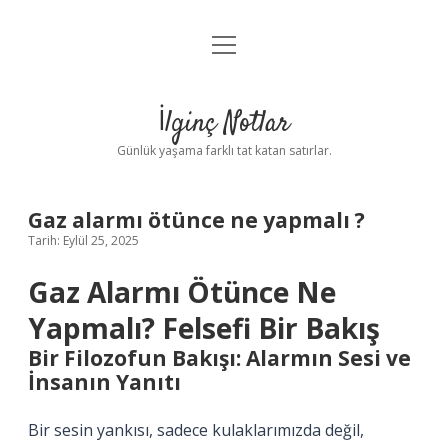
menüyü
Anasayfa
aç
Gizlilik Politikası
İlginç Notlar
Yasal Uyarı
Günlük yaşama farklı tat katan satırlar.
Hakkımızda
Gaz alarmı ötünce ne yapmalı ?
Tarih: Eylül 25, 2025
Gaz Alarmı Ötünce Ne
Yapmalı? Felsefi Bir Bakış
Bir Filozofun Bakışı: Alarmın Sesi ve
İnsanın Yanıtı
Bir sesin yankısı, sadece kulaklarımızda değil,