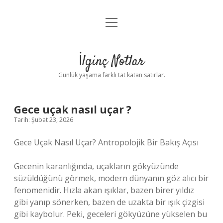
menüyü
Anasayfa
aç
Gizlilik Politikası
İlginç Notlar
Yasal Uyarı
Günlük yaşama farklı tat katan satırlar.
Hakkımızda
Gece uçak nasıl uçar ?
Tarih: Şubat 23, 2026
Gece Uçak Nasıl Uçar? Antropolojik Bir Bakış Açısı
Gecenin karanlığında, uçakların gökyüzünde
süzüldüğünü görmek, modern dünyanın göz alıcı bir
fenomenidir. Hızla akan ışıklar, bazen birer yıldız
gibi yanıp sönerken, bazen de uzakta bir ışık çizgisi
gibi kaybolur. Peki, geceleri gökyüzüne yükselen bu