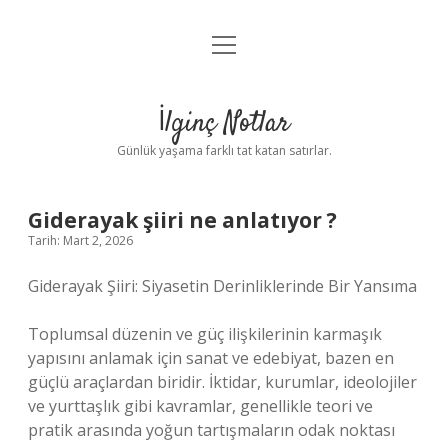
menüyü
Anasayfa
aç
Gizlilik Politikası
İlginç Notlar
Yasal Uyarı
Günlük yaşama farklı tat katan satırlar.
Hakkımızda
Giderayak şiiri ne anlatıyor ?
Tarih: Mart 2, 2026
Giderayak Şiiri: Siyasetin Derinliklerinde Bir Yansıma
Toplumsal düzenin ve güç ilişkilerinin karmaşık
yapısını anlamak için sanat ve edebiyat, bazen en
güçlü araçlardan biridir. İktidar, kurumlar, ideolojiler
ve yurttaşlık gibi kavramlar, genellikle teori ve
pratik arasında yoğun tartışmaların odak noktası