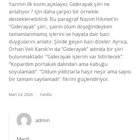
Yazının ilk kısmı açıklayıcı; Giderayak şiiri ne
anlatıyor ? için daha çarpıcı bir örnekle
desteklenebilirdi. Bu paragraf Nazım Hikmet’in
“Giderayak” şiiri , şairin ölüm döşeğindeyken
tamamlanmamış işlerini ve hayata dair bazı
duygularını anlatır. Şiirde geçen bazı dizeler: Ayrıca,
Orhan Veli Kanık’ın da “Giderayak” adında bir şiiri
bulunmaktadır. “Giderayak işlerim var bitirilecek”.
“Kopardım portakalı dalından ama kabuğu
soyulamadı”. “Oldum yıldızlarla haşır neşir ama sayısı
bir tamam sayılamadı”. fikrini güçlendiriyor.
Mart 24, 2026
Yanıtla
admin
Mert!