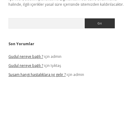
halinde, ilgili içerikler yasal süre içerisinde sitemizden kaldırılacaktır.
Arama
Son Yorumlar
Gudul nereye bağlı ?
için
admin
Gudul nereye bağlı ?
için
Işıktaş
Susam hangi hastalıklara iyi gelir ?
için
admin
iltonbet giriş