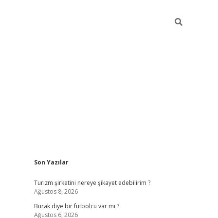
Sidebar
Son Yazılar
hiltonbet
Turizm şirketini nereye şikayet edebilirim ?
Ağustos 8, 2026
Burak diye bir futbolcu var mı ?
Ağustos 6, 2026