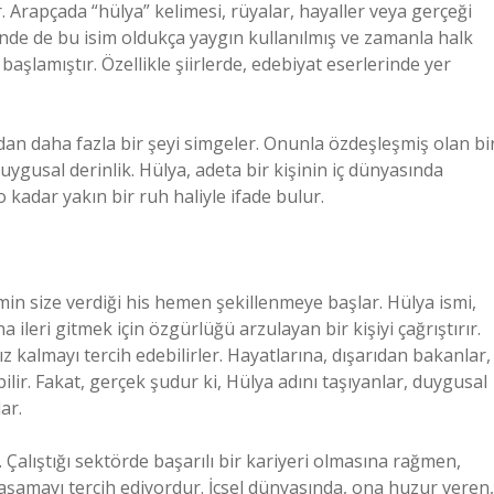
Arapçada “hülya” kelimesi, rüyalar, hayaller veya gerçeği
de de bu isim oldukça yaygın kullanılmış ve zamanla halk
şlamıştır. Özellikle şiirlerde, edebiyat eserlerinde yer
dan daha fazla bir şeyi simgeler. Onunla özdeşleşmiş olan bi
uygusal derinlik. Hülya, adeta bir kişinin iç dünyasında
 kadar yakın bir ruh haliyle ifade bulur.
smin size verdiği his hemen şekillenmeye başlar. Hülya ismi,
 ileri gitmek için özgürlüğü arzulayan bir kişiyi çağrıştırır.
z kalmayı tercih edebilirler. Hayatlarına, dışarıdan bakanlar,
r. Fakat, gerçek şudur ki, Hülya adını taşıyanlar, duygusal
ar.
. Çalıştığı sektörde başarılı bir kariyeri olmasına rağmen,
şamayı tercih ediyordur. İçsel dünyasında, ona huzur veren,