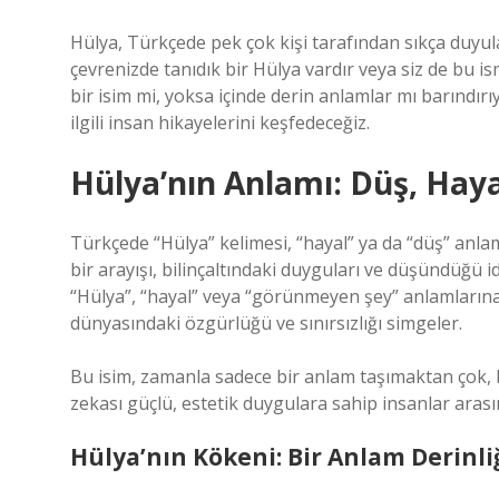
Hülya, Türkçede pek çok kişi tarafından sıkça duyu
çevrenizde tanıdık bir Hülya vardır veya siz de bu i
bir isim mi, yoksa içinde derin anlamlar mı barındırıy
ilgili insan hikayelerini keşfedeceğiz.
Hülya’nın Anlamı: Düş, Hay
Türkçede “Hülya” kelimesi, “hayal” ya da “düş” anlamı
bir arayışı, bilinçaltındaki duyguları ve düşündüğü 
“Hülya”, “hayal” veya “görünmeyen şey” anlamlarına
dünyasındaki özgürlüğü ve sınırsızlığı simgeler.
Bu isim, zamanla sadece bir anlam taşımaktan çok, b
zekası güçlü, estetik duygulara sahip insanlar arasın
Hülya’nın Kökeni: Bir Anlam Derinli