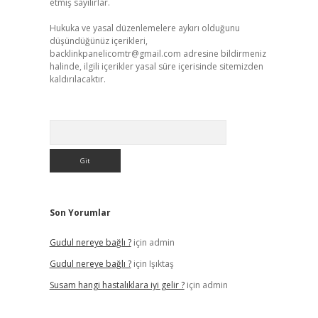
etmiş sayılırlar.
Hukuka ve yasal düzenlemelere aykırı olduğunu
düşündüğünüz içerikleri,
backlinkpanelicomtr@gmail.com
adresine bildirmeniz
halinde, ilgili içerikler yasal süre içerisinde sitemizden
kaldırılacaktır.
Arama
Son Yorumlar
Gudul nereye bağlı ?
için
admin
Gudul nereye bağlı ?
için
Işıktaş
Susam hangi hastalıklara iyi gelir ?
için
admin