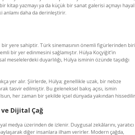
de bir kitap yazmayı ya da küçük bir sanat galerisi açmayı hayal
i anlamı daha da derinleştirir.
l bir yere sahiptir. Türk sinemasının önemli figürlerinden bir
mli bir yer edinmesini sağlamıştır. Hülya Koçyiğit’in
l meselelerdeki duyarlılığı, Hülya isminin özünde taşıdığı
ça yer alır. Şiirlerde, Hülya; genellikle uzak, bir nebze
k tasvir edilmiştir. Bu geleneksel bakış açısı, ismin
olsun, her zaman bir şekilde içsel dünyada yakından hissedilir
e Dijital Çağ
al medya üzerinden de izlenir. Duygusal zekâlarını, yaratıcı
 paylaşarak diğer insanlara ilham verirler. Modern çağda,