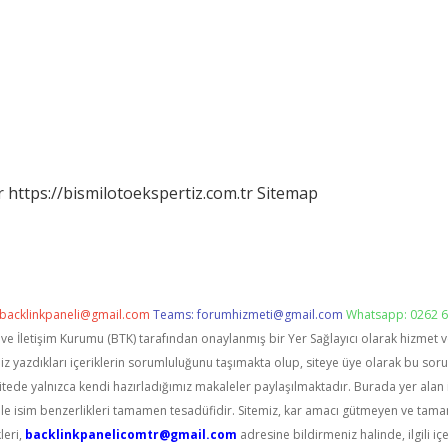
r
https://bismilotoekspertiz.com.tr
Sitemap
backlinkpaneli@gmail.com
Teams:
forumhizmeti@gmail.com
Whatsapp: 0262 6
i ve İletişim Kurumu (BTK) tarafından onaylanmış bir Yer Sağlayıcı olarak hizmet 
zdıkları içeriklerin sorumluluğunu taşımakta olup, siteye üye olarak bu sorumlu
itede yalnızca kendi hazırladığımız makaleler paylaşılmaktadır. Burada yer alan 
le isim benzerlikleri tamamen tesadüfidir. Sitemiz, kar amacı gütmeyen ve tama
leri,
backlinkpanelicomtr@gmail.com
adresine bildirmeniz halinde, ilgili içe