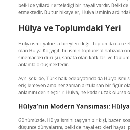
belki de yıllardır ertelediği bir hayali vardır. Belki 
etmektedir. Bu tür hikayeler, Hülya isminin ardındak
Hülya ve Toplumdaki Yeri
Hülya ismi, yalnızca bireyleri değil, toplumda da öze
olan Hülya Koçyiğit, bu ismin toplumsal hafızada öne
sinemadaki duruşu, sanata olan katkıları ve toplumsa
anlamla örtüşmektedir.
Aynı şekilde, Türk halk edebiyatında da Hülya ismi sık
erişilemeyen ama her zaman arzulanan bir figür olara
anlamını derinleştirir. Hülya, ne kadar uzak olursa 
Hülya’nın Modern Yansıması: Hülya v
Günümüzde, Hülya ismini taşıyan bir kişi, bazen sosy
düşünce dünyalarını, belki de hayal ettikleri hayatı