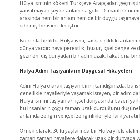
Hülya isminin kökeni Türkçeye Arapçadan geçmiştir. 
yansıtmayan şeyler anlamına gelir. Osmanlı dönemin
arasında hem bir anlam hem de bir duygu taşımaya ba
edinmiş bir isim olmuştur.
Bununla birlikte, Hülya ismi, sadece dildeki anlamın
dünya vardır: hayalperestlik, huzur, içsel denge ve d
gezinen, dış dünyadan bir adım uzak, fakat ona bir o
Hülya Adını Taşıyanların Duygusal Hikayeleri
Adını Hülya olarak taşıyan birini tanıdığınızda, bu i
genellikle hayalleriyle yaşamak isteyen, bir adım daha
Hülya ismini taşıyanlar, içsel dünyasında bazen yalnı
bu insanların çoğu zaman uzak durduğunu düşünebili
anlamda zengin ve içsel zenginlikleriyle fark yaratırl
Örnek olarak, 30’lu yaşlarında bir Hülya’yı ele alalım
zaman zaman hayallere dalarak uzak bir dünyada ya