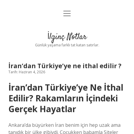
menüyü
Anasayfa
aç
Gizlilik Politikası
İlginç Notlar
Yasal Uyarı
Günlük yaşama farklı tat katan satırlar.
Hakkımızda
İran’dan Türkiye’ye ne ithal edilir ?
Tarih: Haziran 4, 2026
İran’dan Türkiye’ye Ne İthal
Edilir? Rakamların İçindeki
Gerçek Hayatlar
Ankara’da büyürken İran benim için hep uzak ama
tanıdık bir ülke gibiydi. Çocukken babamla Siteler