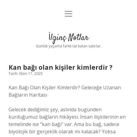
menüyü
Anasayfa
aç
Gizlilik Politikası
İlginç Notlar
Yasal Uyarı
Günlük yaşama farklı tat katan satırlar.
Hakkımızda
Kan bağı olan kişiler kimlerdir ?
Tarih: Ekim 17, 2025
Kan Bağı Olan Kişiler Kimlerdir? Geleceğe Uzanan
Bağların Haritası
Gelecek dediğimiz şey, aslında bugünden
kurduğumuz bağların hikâyesi. İnsan ilişkilerinin en
temelinde ise “kan bağı” var. Ama bu bağ, sadece
biyolojik bir gerçeklik olarak mı kalacak? Yoksa