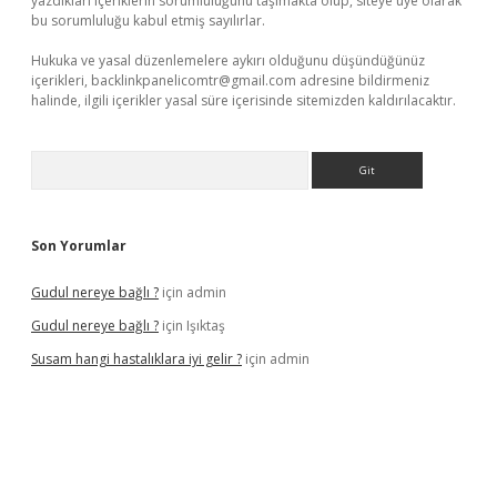
yazdıkları içeriklerin sorumluluğunu taşımakta olup, siteye üye olarak
bu sorumluluğu kabul etmiş sayılırlar.
Hukuka ve yasal düzenlemelere aykırı olduğunu düşündüğünüz
içerikleri,
backlinkpanelicomtr@gmail.com
adresine bildirmeniz
halinde, ilgili içerikler yasal süre içerisinde sitemizden kaldırılacaktır.
Arama
Son Yorumlar
Gudul nereye bağlı ?
için
admin
Gudul nereye bağlı ?
için
Işıktaş
Susam hangi hastalıklara iyi gelir ?
için
admin