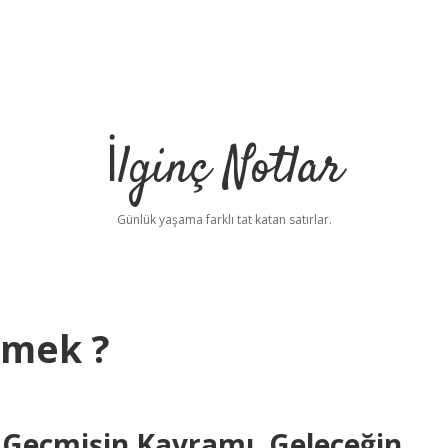
İlginç Notlar
Günlük yaşama farklı tat katan satırlar.
emek ?
 Geçmişin Kavramı, Geleceğin