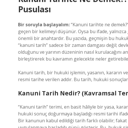
Pusulası
Bir soruyla başlayalım:
“Kanuni tarihte ne demek?”
geçen bir kelimeyi düşünür. Oysa bu ifade, yalnızca 
önemli bir anahtardır. Bu yazıda, geçmişin bu hukuk
“kanuni tarih” sadece bir zaman damgası değil; devl
olduğunu ve yarının düzeninin nasıl kurulacağını anlat
birleştirerek bu kavramın gelecekte neler getirebilec
Kanuni tarih, bir hukuki işlemin, yasanın, kararın v
resmi tarihe verilen addır. Bu tarih, hukuki sonuçla
Kanuni Tarih Nedir? (Kavramsal Te
“Kanuni tarih” terimi, en basit hâliyle bir yasa, ka
hukuki sonuç doğurmaya başladığı resmi tarihi ifa
Bir kanunun kabul edildiği tarih farklı olabilir; fak
uygulanmaya başladığı günü gösterir. Bu, hukuk sist