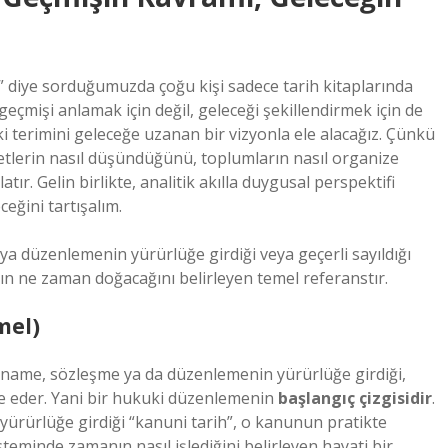
 diye sorduğumuzda çoğu kişi sadece tarih kitaplarında
geçmişi anlamak için değil, geleceği şekillendirmek için de
i terimini geleceğe uzanan bir vizyonla ele alacağız. Çünkü
etlerin nasıl düşündüğünü, toplumların nasıl organize
ır. Gelin birlikte, analitik akılla duygusal perspektifi
eğini tartışalım.
eya düzenlemenin yürürlüğe girdiği veya geçerli sayıldığı
rın ne zaman doğacağını belirleyen temel referanstır.
mel)
rarname, sözleşme ya da düzenlemenin yürürlüğe girdiği,
de eder. Yani bir hukuki düzenlemenin
başlangıç çizgisidir
.
at yürürlüğe girdiği “kanuni tarih”, o kanunun pratikte
eminde zamanın nasıl işlediğini belirleyen hayati bir