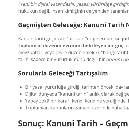
“Yeni bir dijital vatandaşlık yasası yürürlüğe girdiğ
hukukun değil, insan kimliğinin de yeniden tanımland
Geçmişten Geleceğe: Kanuni Tarih
Kanuni tarih geçmişte “bir satır”dı; gelecekte ise
pol
toplumsal düzenin evrimini belirleyen bir güç
ol
mevzuatları veya çevre düzenlemeleri, “hangi tariht
tarih, sadece bir yürürlük günü değil, bir
dönüm nok
Sorularla Geleceği Tartışalım
Bir yasa, yürürlüğe girdiği tarihten önceki davran
Dijital dünyada “kanuni tarih” anlık olarak değişe
Yapay zekâ bir kararı kendi kendine verdiğinde,
Toplumlar, kanunların zamanı üzerinde daha fazl
Sonuç: Kanuni Tarih – Geçmi