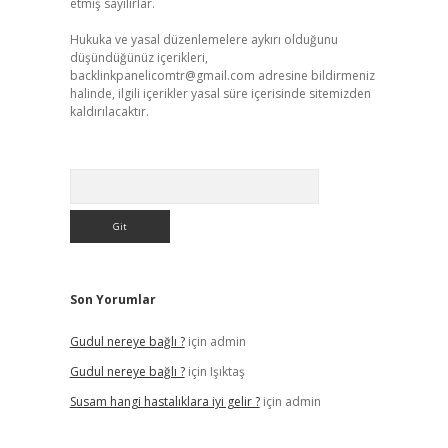
etmiş sayılırlar.
Hukuka ve yasal düzenlemelere aykırı olduğunu
düşündüğünüz içerikleri,
backlinkpanelicomtr@gmail.com
adresine bildirmeniz
halinde, ilgili içerikler yasal süre içerisinde sitemizden
kaldırılacaktır.
Arama
o
Son Yorumlar
Gudul nereye bağlı ?
için
admin
Gudul nereye bağlı ?
için
Işıktaş
Susam hangi hastalıklara iyi gelir ?
için
admin