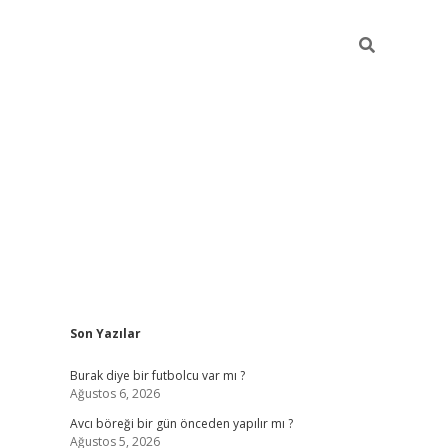
Sidebar
Son Yazılar
hiltonbet gi
Burak diye bir futbolcu var mı ?
Ağustos 6, 2026
Avcı böreği bir gün önceden yapılır mı ?
Ağustos 5, 2026