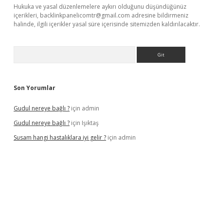
Hukuka ve yasal düzenlemelere aykırı olduğunu düşündüğünüz
içerikleri,
backlinkpanelicomtr@gmail.com
adresine bildirmeniz
halinde, ilgili içerikler yasal süre içerisinde sitemizden kaldırılacaktır.
Arama
Son Yorumlar
Gudul nereye bağlı ?
için
admin
Gudul nereye bağlı ?
için
Işıktaş
Susam hangi hastalıklara iyi gelir ?
için
admin
t giriş