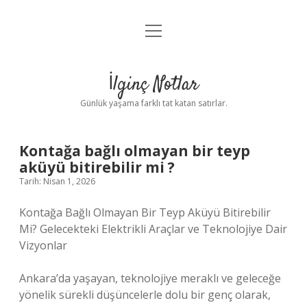
menüyü
Anasayfa
aç
Gizlilik Politikası
İlginç Notlar
Yasal Uyarı
Günlük yaşama farklı tat katan satırlar.
Hakkımızda
Kontağa bağlı olmayan bir teyp
aküyü bitirebilir mi ?
Tarih: Nisan 1, 2026
Kontağa Bağlı Olmayan Bir Teyp Aküyü Bitirebilir
Mi? Gelecekteki Elektrikli Araçlar ve Teknolojiye Dair
Vizyonlar
Ankara’da yaşayan, teknolojiye meraklı ve geleceğe
yönelik sürekli düşüncelerle dolu bir genç olarak,