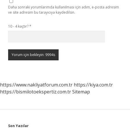
Daha sonraki yorumlarımda kullanılması için adım, e-posta adresim
ve site adresim bu tarayıcıya kaydedilsin.
10 - 4 kaçtır?
*
https://www.nakliyatforum.com.tr
https://kiya.com.tr
https://bismilotoekspertiz.com.tr
Sitemap
Sidebar
Son Yazılar