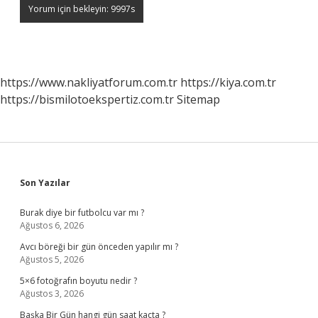
https://www.nakliyatforum.com.tr
https://kiya.com.tr
https://bismilotoekspertiz.com.tr
Sitemap
Sidebar
Son Yazılar
Burak diye bir futbolcu var mı ?
Ağustos 6, 2026
Avcı böreği bir gün önceden yapılır mı ?
Ağustos 5, 2026
5×6 fotoğrafın boyutu nedir ?
Ağustos 3, 2026
Başka Bir Gün hangi gün saat kaçta ?