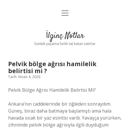
menüyü
Anasayfa
aç
Gizlilik Politikası
İlginç Notlar
Yasal Uyarı
Günlük yaşama farklı tat katan satırlar.
Hakkımızda
Pelvik bölge ağrısı hamilelik
belirtisi mi ?
Tarih: Nisan 4, 2026
Pelvik Bölge Ağrısı Hamilelik Belirtisi Mi?
Ankara’nın caddelerinde bir öğleden sonraydım.
Güneş, biraz daha batmaya başlamıştı ama hala
havada sıcak bir yaz esintisi vardı. Yavaşça yürürken,
zihnimde pelvik bölge ağrısıyla ilgili duyduğum