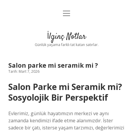
menüyü
Anasayfa
aç
Gizlilik Politikası
İlginç Notlar
Yasal Uyarı
Günlük yaşama farklı tat katan satırlar.
Hakkımızda
Salon parke mi seramik mi ?
Tarih: Mart 7, 2026
Salon Parke mi Seramik mi?
Sosyolojik Bir Perspektif
Evlerimiz, günlük hayatımızın merkezi ve aynı
zamanda kendimizi ifade etme alanımızdır. İster
sadece bir çatı, isterse yaşam tarzımızı, değerlerimizi