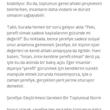
kılabiliyor. Bu da, toplumun genel ahlaki çerçevesini
belirlerken, insanların daha vicdanlı ve dürüst
olmasını sağlayabilir.
Tabii, burada hemen bir soru geliyor akla: “Peki,
şerefli olmak sadece başkalarının gözünde mi
değerli?” Bu noktada, bence şerefiye sadece sosyal
onur anlamına gelmemeli. Şerefiye, bir kişinin içsel
değerleri ve kendi ahlaki anlayışıyla da ilgilidir. Hani
bazen, “İnsan, önce kendine şerefli olmalı” deriz ya,
işte bu da aslında bir bakış açısı. Eğer insanlar
dışarıya “şerefli” görünmek için kendilerini sürekli
manipüle etmek zorunda hissetmiyorsa, işte o
zaman şerefiye, gerçekten yerli yerine oturuyor
demektir.
Şerefiye: Eleştirilmesi Gereken Bir Toplumsal Norm
Sonuç olarak, şerefiye her ne kadar toplumun daha