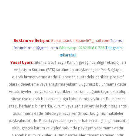
onbet giriş
Reklam ve İletişim:
E-mail:
backlinkpaneli@gmail.com
Teams:
forumhizmeti@gmail.com
Whatsapp: 0262 606 0 726
Telegram:
@karabul
Yasal Uyarı:
Sitemiz, 5651 Sayılı Kanun gereğince Bilgi Teknolojileri
ve İletişim Kurumu (BTK) tarafından onaylanmış bir Yer Sağlayıcı
olarak hizmet vermektedir. Bu nedenle, sitedeki içerikleri proaktif
olarak denetleme veya araştırma yükümlülüğümüz bulunmamaktadır.
Ancak, üyelerimiz yazdıkları içeriklerin sorumluluğunu taşımakta olup,
siteye üye olarak bu sorumluluğu kabul etmiş sayılırlar. Bu internet
sitesi, herhangi bir marka, kurum veya şahıs şirketi ile hiçbir bağlantısı
bulunmamaktadır. Sitede yalnızca kendi hazırladığımız makaleler
paylaşılmaktadır. Burada yer alan içerikler haber niteliği taşımamakta
olup, gerçek kurum ve kişiler hakkında paylaşım yapılmamaktadır.
Gerçek kurum ve kişiler ile isim benzerlikleri tamamen tesadüfidir.