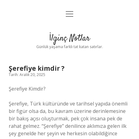
menüyü
Anasayfa
aç
Gizlilik Politikası
İlginç Notlar
Yasal Uyarı
Günlük yaşama farklı tat katan satırlar.
Hakkımızda
Şerefiye kimdir ?
Tarih: Aralık 20, 2025
Şerefiye Kimdir?
Şerefiye, Türk kültüründe ve tarihsel yapıda önemli
bir figür olsa da, bu kavram üzerine derinlemesine
bir bakış açısı oluşturmak, pek çok insana pek de
rahat gelmez. “Şerefiye” denilince aklımıza gelen ilk
şey genelde her şeyin ve herkesin olabildiğince