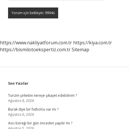
https://www.nakliyatforum.com.tr
https://kiya.com.tr
https://bismilotoekspertiz.com.tr
Sitemap
Sidebar
Son Yazılar
Turizm şirketini nereye şikayet edebilirim ?
Ağustos 8, 2026
Burak diye bir futbolcu var mı ?
Ağustos 6, 2026
Avcı böreği bir gün önceden yapılır mı ?
Ağustos 5, 2026