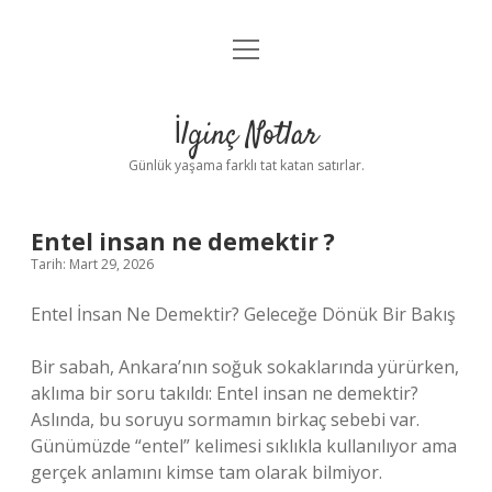
menüyü
Anasayfa
aç
Gizlilik Politikası
İlginç Notlar
Yasal Uyarı
Günlük yaşama farklı tat katan satırlar.
Hakkımızda
Entel insan ne demektir ?
Tarih: Mart 29, 2026
Entel İnsan Ne Demektir? Geleceğe Dönük Bir Bakış
Bir sabah, Ankara’nın soğuk sokaklarında yürürken,
aklıma bir soru takıldı: Entel insan ne demektir?
Aslında, bu soruyu sormamın birkaç sebebi var.
Günümüzde “entel” kelimesi sıklıkla kullanılıyor ama
gerçek anlamını kimse tam olarak bilmiyor.