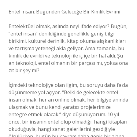
Entel İnsan: Bugünden Geleceğe Bir Kimlik Evrimi
Entelektüel olmak, aslında neyi ifade ediyor? Bugün,
“entel insan” denildiğinde genellikle geniş bilgi
birikimi, kültürel derinlik, kitap okuma alışkanlıkları
ve tartışma yeteneği akla geliyor. Ama zamanla, bu
kimlik de evrildi ve teknoloji ile iç içe bir hal aldı. Şu
an teknoloji, entel olmanın bir parçası mı, yoksa ona
zıt bir şey mi?
İçimdeki teknolojiye olan ilgim, bu soruyu daha fazla
düşünmeme yol açıyor. “Belki de gelecekte entel
insan olmak, her an online olmak, her bilgiye anında
ulaşmak ve bunu kendi yaratıcı projelerimize
entegre etmek olacak.” diye düşünüyorum. 10 yıl
önce, bir insanın entel olup olmadığı, hangi kitapları
okuduğuyla, hangi sanat galerilerini gezdiğiyle
ölçülürken, bugün bu kavram daha geniş bir alana