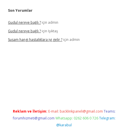
Son Yorumlar
Gudul nereye bağlı ?
için
admin
Gudul nereye bağlı ?
için
Işıktaş
Susam hangi hastalıklara iyi gelir ?
için
admin
et giriş
Reklam ve İletişim:
E-mail:
backlinkpaneli@gmail.com
Teams:
forumhizmeti@gmail.com
Whatsapp: 0262 606 0 726
Telegram:
@karabul