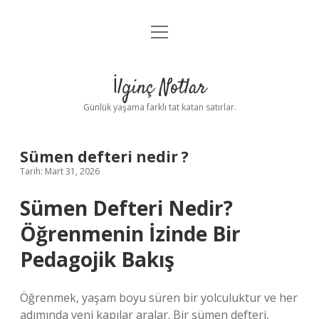
menüyü
Anasayfa
aç
Gizlilik Politikası
İlginç Notlar
Yasal Uyarı
Günlük yaşama farklı tat katan satırlar.
Hakkımızda
Sümen defteri nedir ?
Tarih: Mart 31, 2026
Sümen Defteri Nedir?
Öğrenmenin İzinde Bir
Pedagojik Bakış
Öğrenmek, yaşam boyu süren bir yolculuktur ve her
adımında yeni kapılar aralar. Bir sümen defteri,