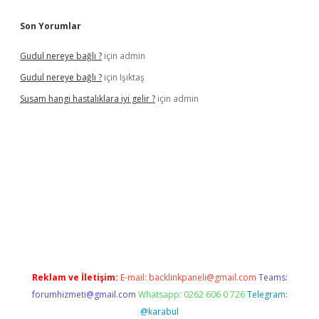
Son Yorumlar
Gudul nereye bağlı ?
için
admin
Gudul nereye bağlı ?
için
Işıktaş
Susam hangi hastalıklara iyi gelir ?
için
admin
et giriş
Reklam ve İletişim:
E-mail:
backlinkpaneli@gmail.com
Teams:
forumhizmeti@gmail.com
Whatsapp: 0262 606 0 726
Telegram:
@karabul